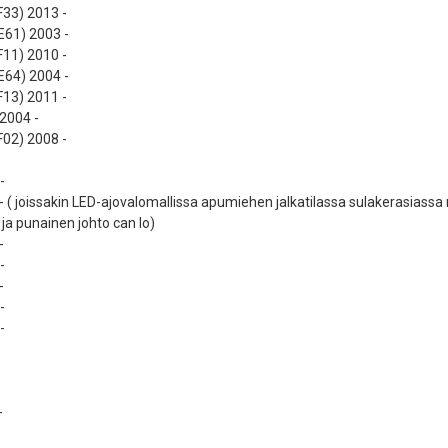
F33) 2013 -
E61) 2003 -
F11) 2010 -
E64) 2004 -
F13) 2011 -
 2004 -
F02) 2008 -
-
 ( joissakin LED-ajovalomallissa apumiehen jalkatilassa sulakerasiassa mu
 ja punainen johto can lo)
-
-
-
-
-
-