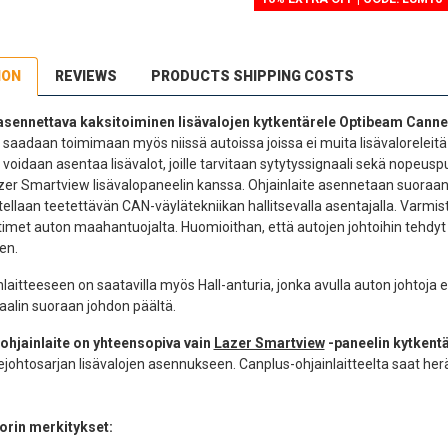
ION
REVIEWS
PRODUCTS SHIPPING COSTS
sennettava kaksitoiminen lisävalojen kytkentärele Optibeam Cann
ot saadaan toimimaan myös niissä autoissa joissa ei muita lisävaloreleit
a voidaan asentaa lisävalot, joille tarvitaan sytytyssignaali sekä nopeus
zer Smartview lisävalopaneelin kanssa. Ohjainlaite asennetaan suoraa
ellaan teetettävän CAN-väylätekniikan hallitsevalla asentajalla. Varmi
ittimet auton maahantuojalta. Huomioithan, että autojen johtoihin tehdy
en.
aitteeseen on saatavilla myös Hall-anturia, jonka avulla auton johtoja ei t
aalin suoraan johdon päältä.
hjainlaite on yhteensopiva vain
Lazer Smartview
-paneelin kytkent
elejohtosarjan lisävalojen asennukseen. Canplus-ohjainlaitteelta saat he
orin merkitykset: