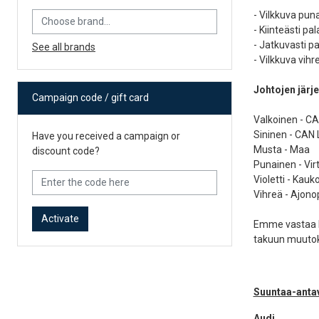
- Vilkkuva puna
- Kiinteästi p
- Jatkuvasti pa
See all brands
- Vilkkuva vih
Johtojen järje
Campaign code / gift card
Valkoinen - CA
Sininen - CAN 
Have you received a campaign or
Musta - Maa
discount code?
Punainen - Vir
Violetti - Kauk
Vihreä - Ajono
Activate
Emme vastaa l
takuun muutoks
Suuntaa-antav
Audi