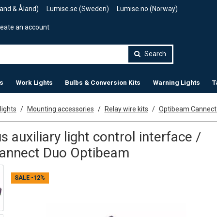
land & Åland)
Lumise.se (Sweden)
Lumise.no (Norway)
eate an account
Search
s
Work Lights
Bulbs & Conversion Kits
Warning Lights
T
lights
Mounting accessories
Relay wire kits
Optibeam Cannect 
 auxiliary light control interface /
 Cannect Duo Optibeam
SALE
-12%