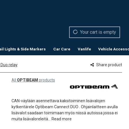
Your cart is empty
ail Lights & Side Markers
Car Care
Vanlife
Vehicle Accesso
Duo relay
Share product
All
OPTIBEAM
products
CAN-väylään asennettava kaksitoiminen lisävalojen
kytkentärele Optibeam Cannect DUO . Ohjainlaitteen avulla
lisävalot saadaan toimimaan myös niissä autoissa joissa ei
muita lisävaloreleitä...
Read more