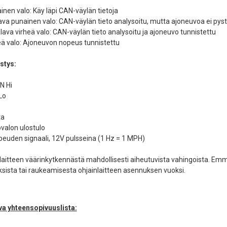
inen valo: Käy läpi CAN-väylän tietoja
alava punainen valo: CAN-väylän tieto analysoitu, mutta ajoneuvoa ei py
lava virheä valo: CAN-väylän tieto analysoitu ja ajoneuvo tunnistettu
reä valo: Ajoneuvon nopeus tunnistettu
stys:
N Hi
Lo
ta
ovalon ulostulo
peuden signaali, 12V pulsseina (1 Hz = 1 MPH)
aitteen väärinkytkennästä mahdollisesti aiheutuvista vahingoista. E
ista tai raukeamisesta ohjainlaitteen asennuksen vuoksi.
a yhteensopivuuslista: