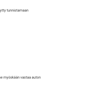
stytty tunnistamaan
mme myöskään vastaa auton