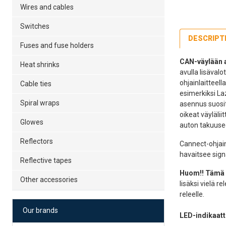
Wires and cables
Switches
DESCRIPT
Fuses and fuse holders
CAN-väylään a
Heat shrinks
avulla lisäval
ohjainlaitteell
Cable ties
esimerkiksi La
Spiral wraps
asennus suosit
oikeat väyläli
Glowes
auton takuuse
Reflectors
Cannect-ohjainl
havaitsee sign
Reflective tapes
Huom!! Tämä o
Other accessories
lisäksi vielä r
releelle.
Our brands
LED-indikaatt