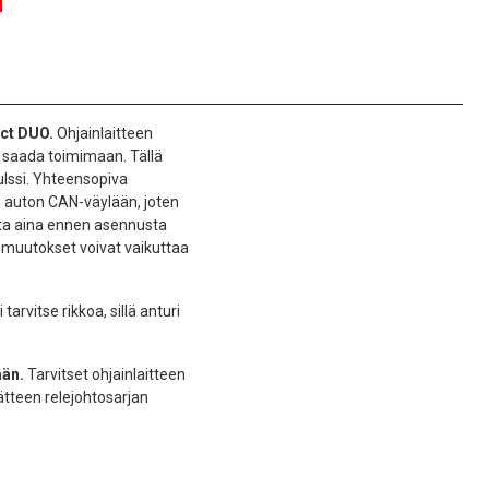
ect DUO
.
Ohjainlaitteen
ä saada toimimaan. Tällä
pulssi. Yhteensopiva
n auton CAN-väylään, joten
sta aina ennen asennusta
t muutokset voivat vaikuttaa
arvitse rikkoa, sillä anturi
ään.
Tarvitset ohjainlaitteen
rätteen relejohtosarjan