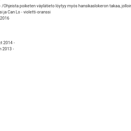
/Ohjeista poiketen väylätieto löytyy myös hansikaslokeron takaa, jolloin
ja Can Lo - violetti-oranssi
 2016
t 2014 -
m 2013 -