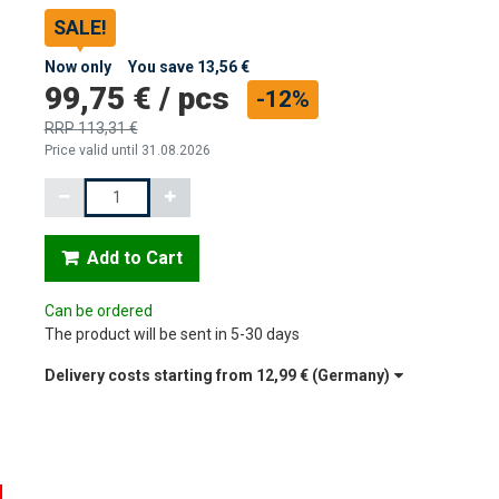
SALE!
Now only
You save
13,56 €
99,75 €
/
pcs
-12%
RRP
113,31 €
Price valid until 31.08.2026
Quantity
Add to Cart
Can be ordered
The product will be sent in 5-30 days
Delivery costs starting from
12,99 €
(Germany)