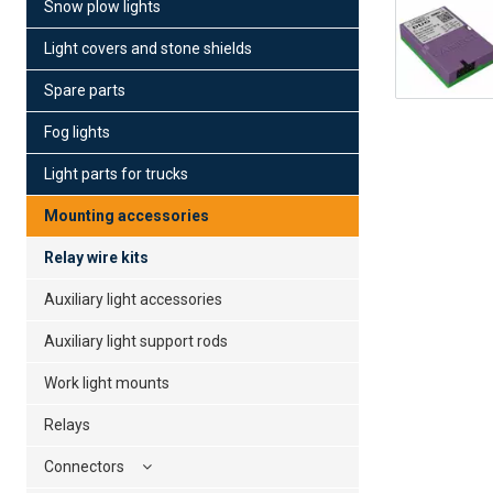
Snow plow lights
Light covers and stone shields
Spare parts
Fog lights
Light parts for trucks
Mounting accessories
Relay wire kits
Auxiliary light accessories
Auxiliary light support rods
Work light mounts
Relays
Connectors