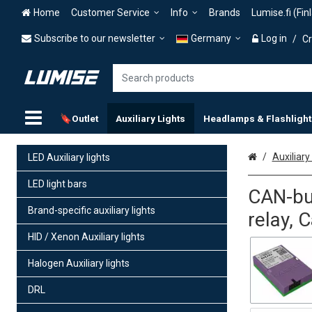
Home
Customer Service
Info
Brands
Lumise.fi (Fin
Subscribe to our newsletter
Germany
Log in
/
Cr
🔖Outlet
Auxiliary Lights
Headlamps & Flashlight
Home
Auxiliary 
LED Auxiliary lights
LED light bars
CAN-bus
Brand-specific auxiliary lights
relay,
HID / Xenon Auxiliary lights
Halogen Auxiliary lights
DRL